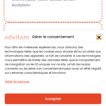
évolution»
Gérer le consentement
Espace d’expérimentation et d’innovation
Pour offrir les meilleures expériences, nous utilisons des
pédagogique pour co-créer et partager.
technologies telles que les cookies pour stocker et/ou accéder aux
Ressourcerie vivante à destination des
informations des appareils. Le fait de consentir à ces technologies
professionnels du développement,
La fabrique
nous permettra de traiter des données telles que le comportement
de navigation ou les ID uniques sur ce site. Le fait de ne pas
managers-leaders et de toute personne en
consentir ou de retirer son consentement peut avoir un effet négatif
quête d’outils et d’inspiration.
Notre contribution : « Les grandes idées
sur certaines caractéristiques et fonctions.
naissent souvent d’un coup de crayon et
En savoir plus
Gérer les services
d’un échange authentique»
Accepter