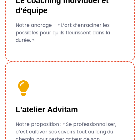
Le coaching individuel et
renforcer les liens pour relever les défis
d’équipe
personnels et professionnels.
Notre ancrage – « L’art d’enraciner les
En savoir plus
possibles pour qu’ils fleurissent dans la
durée. »
Des parcours de formation engageants
pour renforcer vos compétences,
L'atelier Advitam
questionner vos pratiques et faire évoluer
vos postures professionnelles.
Notre proposition : « Se professionnaliser,
c’est cultiver ses savoirs tout au long du
En savoir plus
chemin, pour rester acteur de son